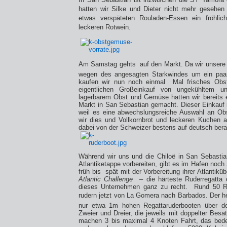
hatten wir Silke und Dieter nicht mehr gesehe
etwas verspäteten Rouladen-Essen ein fröhlic
leckeren Rotwein.
Am Samstag gehts
auf den Markt. Da wir unsere
wegen des angesagten Starkwindes um ein paa
kaufen wir nun noch einmal
Mal frisches Ob
eigentlichen Großeinkauf von ungekühltem u
lagerbarem Obst und Gemüse hatten wir bereits
Markt in San Sebastian gemacht. Dieser Einkauf
weil es eine abwechslungsreiche Auswahl an Obs
wir dies und Vollkornbrot und leckeren Kuchen 
dabei von der Schweizer bestens auf deutsch ber
Während wir uns und die Chiloë in San Sebastia
Atlantiketappe vorbereiten, gibt es im Hafen noch 
früh bis
spät mit der Vorbereitung ihrer Atlantikü
Atlantic Challenge
– die härteste Ruderregatta 
dieses Unternehmen ganz zu recht.
Rund 50 Ru
rudern jetzt von La Gomera nach Barbados. Der he
nur etwa 1m hohen Regattaruderbooten über den
Zweier und Dreier, die jeweils mit doppelter Bes
machen 3 bis maximal 4 Knoten Fahrt, das bede