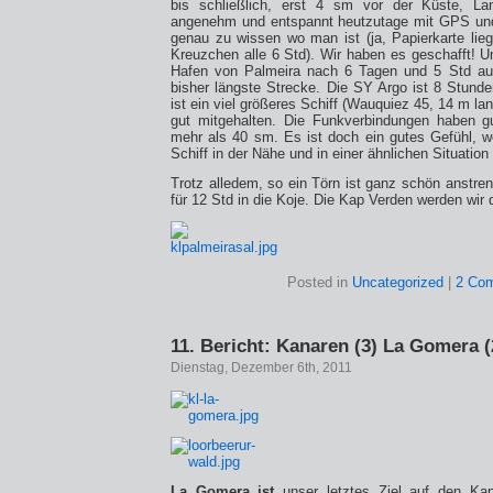
bis schließlich, erst 4 sm vor der Küste, L
angenehm und entspannt heutzutage mit GPS und
genau zu wissen wo man ist (ja, Papierkarte lie
Kreuzchen alle 6 Std). Wir haben es geschafft! U
Hafen von Palmeira nach 6 Tagen und 5 Std au
bisher längste Strecke. Die SY Argo ist 8 Stunde
ist ein viel größeres Schiff (Wauquiez 45, 14 m la
gut mitgehalten. Die Funkverbindungen haben gu
mehr als 40 sm. Es ist doch ein gutes Gefühl, 
Schiff in der Nähe und in einer ähnlichen Situation
Trotz alledem, so ein Törn ist ganz schön anstren
für 12 Std in die Koje. Die Kap Verden werden wi
Posted in
Uncategorized
|
2 Co
11. Bericht: Kanaren (3) La Gomera (2
Dienstag, Dezember 6th, 2011
La Gomera ist
unser letztes Ziel auf den Ka