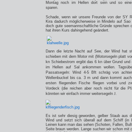
Montag noch im Hellen dort sein und so ein
sparen.
Schade, wenn wir unsere Freunde von der SY 
Kira dadurch möglicherweise in Mindelo auf Sao
doch gute seemannschaftliche Gründe sprechen 
hat ihren Kurs dahingehend geändert.
Dann die letzte Nacht auf See, der Wind hat s
schieben mit dem Motor mit (Motorsegeln platt vor
kn Schiebestrom ergibt das 6 kn über Grund und 
im Hellen auf Sal ankommen wollen. Tagsübe
Passatsegeln: Wind 4-5 Bft schräg von achter
Wellenbuckel bis ca. 3 m und dann kommt auch
ersten fliegenden Fische fliegen vorbei und 
Vordeck (die reichen aber noch nicht für die P
könnten wir einfach immer weitersegeln
J
.
Es ist sehr diesig geworden, gelber Staub aus
Wind und setzt sich überall auf dem Schiff (in
Leinen kann man das sehen (Schoten, Fallen, Bulle
Seite braun werden. Lange suchen wir schon mit 