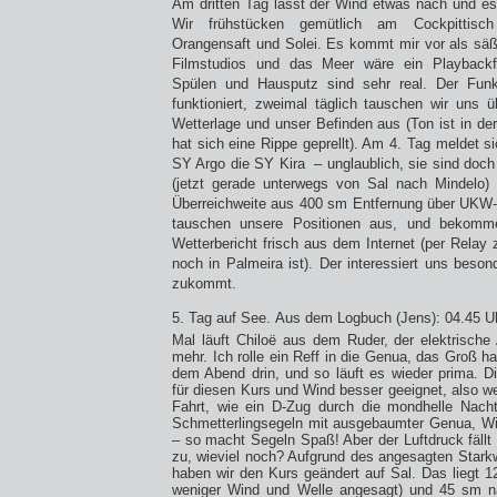
Am dritten Tag lässt der Wind etwas nach und es 
Wir frühstücken gemütlich am Cockpittisch
Orangensaft und Solei. Es kommt mir vor als säße
Filmstudios und das Meer wäre ein Playbackf
Spülen und Hausputz sind sehr real. Der Fun
funktioniert, zweimal täglich tauschen wir uns ü
Wetterlage und unser Befinden aus (Ton ist in de
hat sich eine Rippe geprellt). Am 4. Tag meldet s
SY Argo die SY Kira
– unglaublich, sie sind doc
(jetzt gerade unterwegs von Sal nach Mindelo) 
Überreichweite aus 400 sm Entfernung über UKW-F
tauschen unsere Positionen aus, und bekomm
Wetterbericht frisch aus dem Internet (per Relay
noch in Palmeira ist). Der interessiert uns beso
zukommt.
5. Tag auf See. Aus dem Logbuch (Jens): 04.45 Uhr
Mal läuft Chiloë aus dem Ruder, der elektrische 
mehr. Ich rolle ein Reff in die Genua, das Groß ha
dem Abend drin, und so läuft es wieder prima. D
für diesen Kurs und Wind besser geeignet, also w
Fahrt, wie ein D-Zug durch die mondhelle Nacht
Schmetterlingsegeln mit ausgebaumter Genua, Wi
– so macht Segeln Spaß! Aber der Luftdruck fällt
zu, wieviel noch? Aufgrund des angesagten Star
haben wir den Kurs geändert auf Sal. Das liegt 12
weniger Wind und Welle angesagt) und 45 sm näh