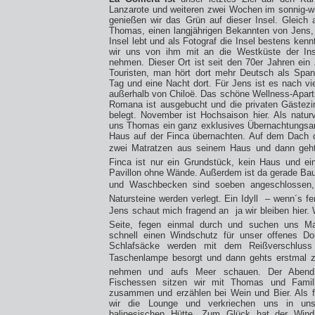
Lanzarote und weiteren zwei Wochen im sonnig-w
genießen wir das Grün auf dieser Insel. Gleich 
Thomas, einen langjährigen Bekannten von Jens, 
Insel lebt und als Fotograf die Insel bestens ken
wir uns von ihm mit an die Westküste der Ins
nehmen. Dieser Ort ist seit den 70er Jahren ein 
Touristen, man hört dort mehr Deutsch als Span
Tag und eine Nacht dort. Für Jens ist es nach vi
außerhalb von Chiloë. Das schöne Wellness-Apa
Romana ist ausgebucht und die privaten Gästezi
belegt. November ist Hochsaison hier. Als natu
uns Thomas ein ganz exklusives Übernachtungsan
Haus auf der Finca übernachten. Auf dem Dach 
zwei Matratzen aus seinem Haus und dann gehts
Finca ist nur ein Grundstück, kein Haus und ein
Pavillon ohne Wände. Außerdem ist da gerade Bau
und Waschbecken sind soeben angeschlossen, L
Natursteine werden verlegt. Ein Idyll
– wenn´s fer
Jens schaut mich fragend an  ja wir bleiben hier
Seite, fegen einmal durch und suchen uns Ma
schnell einen Windschutz für unser offenes Do
Schlafsäcke werden mit dem Reißverschluss 
Taschenlampe besorgt und dann gehts erstmal 
nehmen und aufs Meer schauen. Der Abend
Fischessen sitzen wir mit Thomas und Famil
zusammen und erzählen bei Wein und Bier. Als f
wir die Lounge und verkriechen uns in uns
balinesischen Hütte. Zum Glück hat der Win