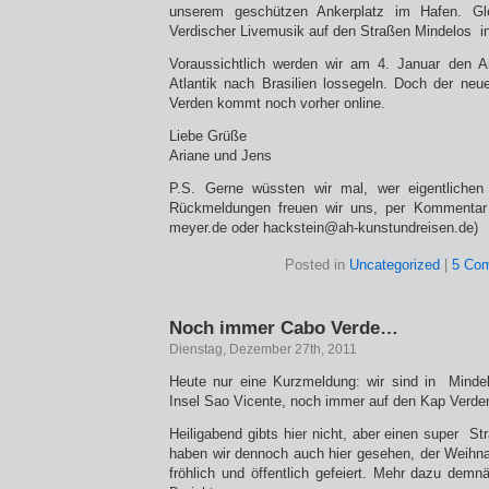
unserem geschützen Ankerplatz im Hafen. Gl
Verdischer Livemusik auf den Straßen Mindelos in
Voraussichtlich werden wir am 4. Januar den A
Atlantik nach Brasilien lossegeln. Doch der ne
Verden kommt noch vorher online.
Liebe Grüße
Ariane und Jens
P.S. Gerne wüssten wir mal, wer eigentlichen
Rückmeldungen freuen wir uns, per Kommentar 
meyer.de oder hackstein@ah-kunstundreisen.de)
Posted in
Uncategorized
|
5 Co
Noch immer Cabo Verde…
Dienstag, Dezember 27th, 2011
Heute nur eine Kurzmeldung: wir sind in
Minde
Insel Sao Vicente, noch immer auf den Kap Verde
Heiligabend gibts hier nicht, aber einen super 
haben wir dennoch auch hier gesehen, der Weihnac
fröhlich und öffentlich gefeiert. Mehr dazu dem