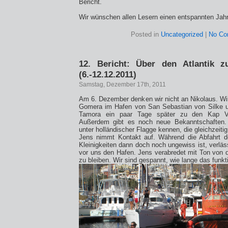
Bericht.
Wir wünschen allen Lesern einen entspannten Jah
Posted in
Uncategorized
|
No Co
12. Bericht: Über den Atlantik 
(6.-12.12.2011)
Samstag, Dezember 17th, 2011
Am 6. Dezember denken wir nicht an Nikolaus. Wi
Gomera im Hafen von San Sebastian von Silke un
Tamora ein paar Tage später zu den Kap Ve
Außerdem gibt es noch neue Bekanntschaften. 
unter holländischer Flagge kennen, die gleichzeiti
Jens nimmt Kontakt auf. Während die Abfahrt de
Kleinigkeiten dann doch noch ungewiss ist, verlä
vor uns den Hafen. Jens verabredet mit Ton von 
zu bleiben. Wir sind gespannt, wie lange das funkti