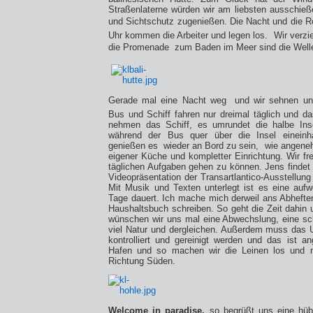
Straßenlaterne würden wir am liebsten ausschie
und Sichtschutz zugenießen. Die Nacht und die Ro
Uhr kommen die Arbeiter und legen los.
Wir verz
die Promenade  zum Baden im Meer sind die Well
Gerade mal eine Nacht weg  und wir sehnen u
Bus und Schiff fahren nur dreimal täglich und da
nehmen das Schiff, es umrundet die halbe Ins
während der Bus quer über die Insel eineinh
genießen es
wieder an Bord zu sein,
wie angeneh
eigener Küche und kompletter Einrichtung. Wir fr
täglichen Aufgaben gehen zu können. Jens findet 
Videopräsentation der Transartlantico-Ausstellun
Mit Musik und Texten unterlegt ist es eine aufw
Tage dauert. Ich mache mich derweil ans Abhefte
Haushaltsbuch schreiben. So geht die Zeit dahin
wünschen wir uns mal eine Abwechslung, eine sch
viel Natur und dergleichen. Außerdem muss das 
kontrolliert und gereinigt werden und das ist 
Hafen und so machen wir die Leinen los und m
Richtung Süden.
Welcome in paradise,
so begrüßt uns eine hüb