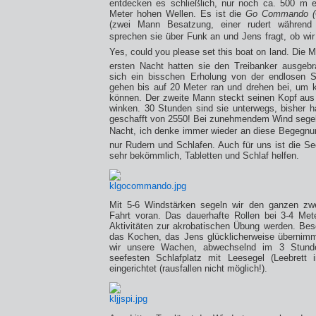
entdecken es schließlich, nur noch ca. 500 m e
Meter hohen Wellen. Es ist die
Go Commando 
(zwei Mann Besatzung, einer rudert während 
sprechen sie über Funk an und Jens fragt, ob wir 
Yes, could you please set this boat on land. Die 
ersten Nacht hatten sie den Treibanker ausgeb
sich ein bisschen Erholung von der endlosen 
gehen bis auf 20 Meter ran und drehen bei, um 
können. Der zweite Mann steckt seinen Kopf aus
winken. 30 Stunden sind sie unterwegs, bisher 
geschafft von 2550! Bei zunehmendem Wind segeln 
Nacht, ich denke immer wieder an diese Begegnung
nur Rudern und Schlafen. Auch für uns ist die Se
sehr bekömmlich, Tabletten und Schlaf helfen.
Mit 5-6 Windstärken segeln wir den ganzen zw
Fahrt voran. Das dauerhafte Rollen bei 3-4 Met
Aktivitäten zur akrobatischen Übung werden. Bes
das Kochen, das Jens glücklicherweise übernimm
wir unsere Wachen, abwechselnd im 3 Stunde
seefesten Schlafplatz mit Leesegel (Leebrett
eingerichtet (rausfallen nicht möglich!).