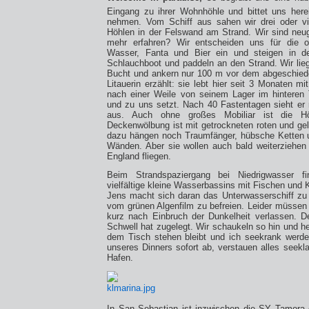
Eingang zu ihrer Wohnhöhle und bittet uns he
nehmen. Vom Schiff aus sahen wir drei oder vie
Höhlen in der Felswand am Strand. Wir sind neug
mehr erfahren? Wir entscheiden uns für die o
Wasser, Fanta und Bier ein und steigen in de
Schlauchboot und paddeln an den Strand. Wir lieg
Bucht und ankern nur 100 m vor dem abgeschiede
Litauerin erzählt: sie lebt hier seit 3 Monaten mi
nach einer Weile von seinem Lager im hinteren 
und zu uns setzt. Nach 40 Fastentagen sieht er 
aus. Auch ohne großes Mobiliar ist die Hö
Deckenwölbung ist mit getrockneten roten und gel
dazu hängen noch Traumfänger, hübsche Ketten
Wänden. Aber sie wollen auch bald weiterziehe
England fliegen.
Beim Strandspaziergang bei Niedrigwasser f
vielfältige kleine Wasserbassins mit Fischen und 
Jens macht sich daran das Unterwasserschiff z
vom grünen Algenfilm zu befreien. Leider müssen 
kurz nach Einbruch der Dunkelheit verlassen. D
Schwell hat zugelegt. Wir schaukeln so hin und h
dem Tisch stehen bleibt und ich seekrank werd
unseres Dinners sofort ab, verstauen alles seekl
Hafen.
In San Sebastian ist inzwischen die SY Tamora e