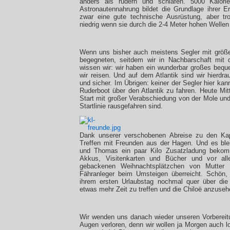
anders als rudern und schlafen. 5000 Kalo
Astronautennahrung bildet die Grundlage ihrer 
zwar eine gute technische Ausrüstung, aber tr
niedrig wenn sie durch die 2-4 Meter hohen Wellen
Wenn uns bisher auch meistens Segler mit größe
begegneten, seitdem wir in Nachbarschaft mit 
wissen wir: wir haben ein wunderbar großes beq
wir reisen. Und auf dem Atlantik sind wir hierdr
und sicher. Im Übrigen: keiner der Segler hier kan
Ruderboot über den Atlantik zu fahren. Heute Mit
Start mit großer Verabschiedung von der Mole und
Startlinie rausgefahren sind.
Dank unserer verschobenen Abreise zu den Kap
Treffen mit Freunden aus der Hagen. Und es ble
und Thomas ein paar Kilo Zusatzladung bekomm
Akkus, Visitenkarten und Bücher und vor all
gebackenen Weihnachtsplätzchen von Mutter 
Fähranleger beim Umsteigen überreicht. Schön
ihrem ersten Urlaubstag nochmal quer über die
etwas mehr Zeit zu treffen und die Chiloë anzuse
Wir wenden uns danach wieder unseren Vorbereit
Augen verloren, denn wir wollen ja Morgen auch l